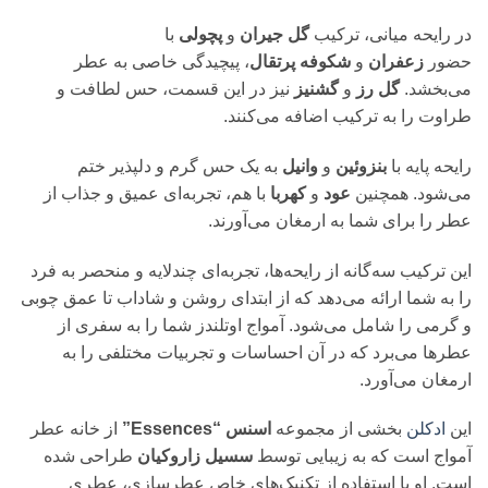
در رایحه میانی، ترکیب
گل جیران
و
پچولی
با
حضور
زعفران
و
شکوفه پرتقال
، پیچیدگی خاصی به عطر
می‌بخشد.
گل رز
و
گشنیز
نیز در این قسمت، حس لطافت و
طراوت را به ترکیب اضافه می‌کنند.
رایحه پایه با
بنزوئین
و
وانیل
به یک حس گرم و دلپذیر ختم
می‌شود. همچنین
عود
و
کهربا
با هم، تجربه‌ای عمیق و جذاب از
عطر را برای شما به ارمغان می‌آورند.
این ترکیب سه‌گانه از رایحه‌ها، تجربه‌ای چندلایه و منحصر به فرد
را به شما ارائه می‌دهد که از ابتدای روشن و شاداب تا عمق چوبی
و گرمی را شامل می‌شود. آمواج اوتلندز شما را به سفری از
عطرها می‌برد که در آن احساسات و تجربیات مختلفی را به
ارمغان می‌آورد.
این
ادکلن
بخشی از مجموعه
اسنس “Essences”
از خانه عطر
آمواج است که به زیبایی توسط
سسیل زاروکیان
طراحی شده
است. او با استفاده از تکنیک‌های خاص عطرسازی، عطری