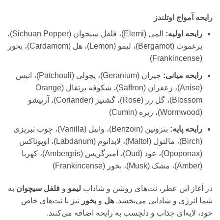
رایحه آمواج اوتلندز
رایحه اولیه:
المی (Elemi)، فلفل سیچوان (Sichuan Pepper)،
برغموت (Bergamot)، لیمو (Lemon)، هل (Cardamom)، بخور
(Frankincense)
رایحه میانی:
جیران (Geranium)، پچولی (Patchouli)، انیس
(Anise)، زعفران (Saffron)، شکوفه پرتقال (Orange
Blossom)، گل رز (Rose)، گشنیز (Coriander)، آرتیشو
(Wormwood)، زیره (Cumin)
رایحه پایه:
بنزوئین (Benzoin)، وانیل (Vanilla)، چوب تبریزی
(Birch)، مالتول (Maltol)، لابدانوم (Labdanum)، اوپوناکس
(Opoponax)، عود (Oud)، آمبرگریس (Ambergris)، کهربا
(Amber)، مشک (Musk)، بخور (Frankincense)
در آغاز این عطر، نت‌های روشن و شاداب
لیمو
و
فلفل سیچوان
به
شما انرژی و شادابی می‌بخشد.
هل
و
بخور
نیز با نت‌های خاص
خود، لایه‌ای جذاب و دلچسب به رایحه اضافه می‌کنند.